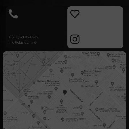
+373 (62) 069 696
info@davidan.md
Stradela
Alexandru cel Bun 23