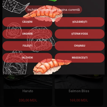
închide și rămâi pe pagina curentă
Categorie:
Roluri
CĂUȘENI
ȘOLDĂNEȘTI
UNGHENI
ȘTEFAN VODĂ
PRODUSE SIMILARE
FĂLEȘTI
CHIȘINĂU
IALOVENI
MĂGDĂCEȘTI
Haruto
Salmon Bliss
200,00
MDL
169,00
MDL