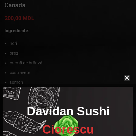
Canada
200,00
MDL
Ingrediente:
nori
orez
cremă de brânză
castravete
somon
țipar
sos unaghi
Davidan Sushi
susan
Ciorescu
MASA
270g