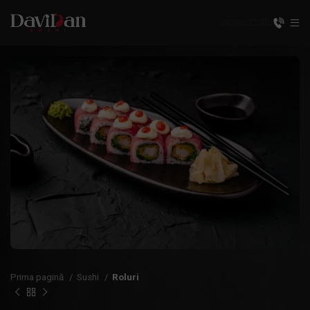
CIORESCU
RU
Prima pagină
Sushi
Roluri